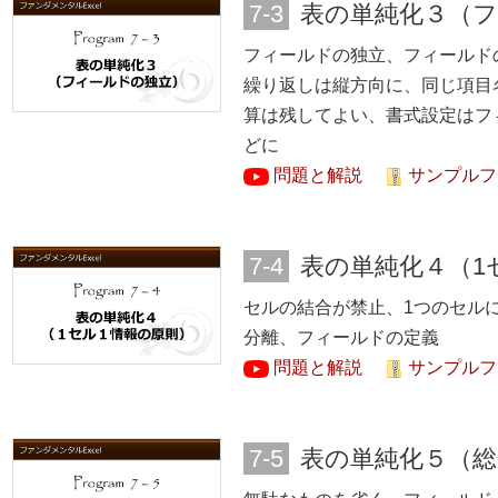
7-3
表の単純化３（
フィールドの独立、フィールド
繰り返しは縦方向に、同じ項目
算は残してよい、書式設定はフ
どに
問題と解説
サンプルファ
7-4
表の単純化４（1
セルの結合が禁止、1つのセル
分離、フィールドの定義
問題と解説
サンプルファ
7-5
表の単純化５（総