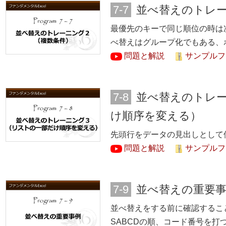
7-7
並べ替えのトレ
最優先のキーで同じ順位の時は
べ替えはグループ化でもある、
問題と解説
サンプルファ
7-8
並べ替えのトレ
け順序を変える）
先頭行をデータの見出しとして
問題と解説
サンプルファ
7-9
並べ替えの重要
並べ替えをする前に確認するこ
SABCDの順、コード番号を打