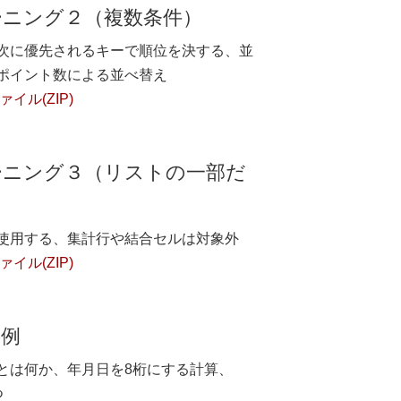
ーニング２（複数条件）
次に優先されるキーで順位を決する、並
ポイント数による並べ替え
イル(ZIP)
ーニング３（リストの一部だ
使用する、集計行や結合セルは対象外
イル(ZIP)
事例
とは何か、年月日を8桁にする計算、
つ